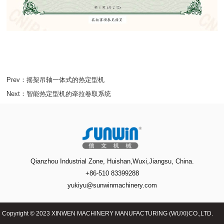
Prev：
摇架吊轴一体式的热定型机
Next：
智能热定型机的牵拉卷取系统
Qianzhou Industrial Zone, Huishan,Wuxi,Jiangsu, China.
+86-510 83399288
yukiyu@sunwinmachinery.com
Copyright © 2023 XINWEN MACHINERY MANUFACTURING (WUXI)CO.,LTD.