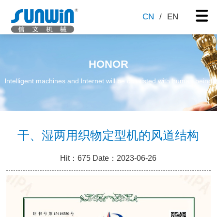
CN
/
EN
HONOR
lntelligent machines and lnternet will be coexisted with human being
干、湿两用织物定型机的风道结构
Hit：675 Date：2023-06-26